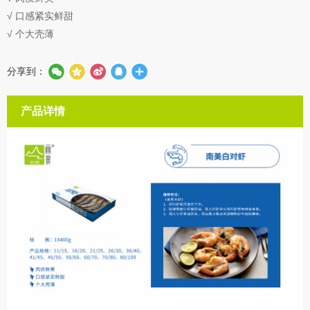
√ 口感紧实鲜甜
√ 个大壳薄
分享到：
产品详情